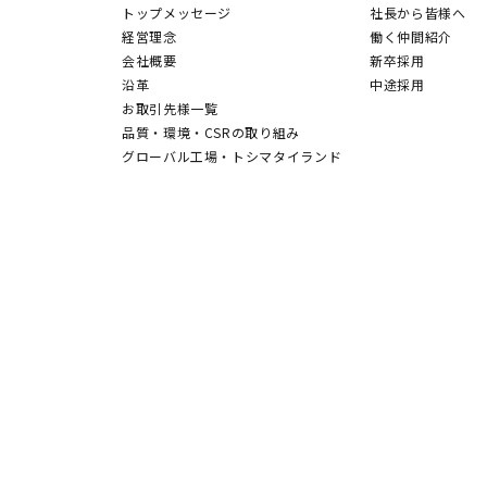
トップメッセージ
社長から皆様へ
経営理念
働く仲間紹介
会社概要
新卒採用
沿革
中途採用
お取引先様一覧
品質・環境・CSRの取り組み
グローバル工場・トシマタイランド