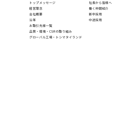
トップメッセージ
社長から皆様へ
経営理念
働く仲間紹介
会社概要
新卒採用
沿革
中途採用
お取引先様一覧
品質・環境・CSRの取り組み
グローバル工場・トシマタイランド